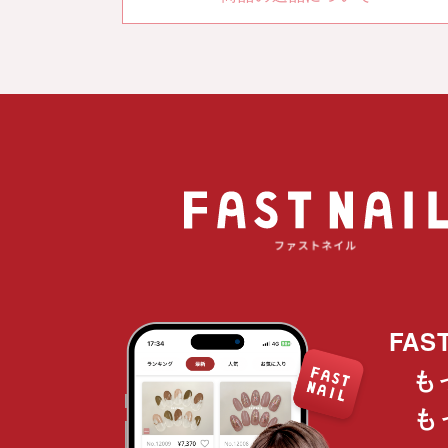
FAS
も
も