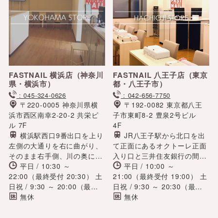
FASTNAIL 横浜店
（神奈川
FASTNAIL 八王子店
（東京
県・横浜市）
都・八王子市）
: 045-324-0626
: 042-656-7750
〒220-0005 神奈川県横
〒192-0082 東京都八王
浜市西区南幸2-20-2 共栄ビ
子市東町8-2 豊泉2号ビル
ル 7F
4F
横浜駅西口9番出口を上り
JR八王子駅から北口を出
左側の大通りを右に曲がり、
て正面にあるオクトーレ正面
そのまま右手側、川の奥にハ
入り口と三井住友銀行の間の
マボール、左手反対車線に横
平日 / 10:30 ～
道を進み、ファミリマートの
平日 / 10:00 ～
浜国際ホテルを見ながらバス
22:00（最終受付 20:30） 土
ある交差点を右に曲がり、豊
21:00（最終受付 19:00） 土
通りを真っ直ぐ進み1Fにハウ
日祝 / 9:30 ～ 20:00（最終
泉2号ビル4F。
日祝 / 9:30 ～ 20:30（最終
スコムのある共栄ビル7F
受付 18:30）
無休
受付 18:30）
無休