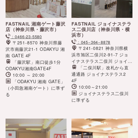
FASTNAIL 湘南ゲート藤沢
FASTNAIL ジョイナステラ
店
（神奈川県・藤沢市）
ス二俣川店
（神奈川県・横
浜市）
: 0466-23-5580
: 045−364−8878
〒251-8570 神奈川県藤
〒241-0821 神奈川県横
沢市南藤沢21-1 ODAKYU 湘
浜市旭区二俣川2-91-7 ジョ
南 GATE 4F
イナステラス二俣川 ジョイナ
「藤沢駅」南口徒歩1分
ステラス2 4F
「二俣川駅」改札から直
ODAKYU湘南GATE4F
通通路 ジョイナステラス2
10:00 ～ 20:00
4F
「ODAKYU 湘南 GATE」
10:00～21:00
（小田急湘南ゲート）に準ず
ジョイナステラス二俣川
る
に準ずる