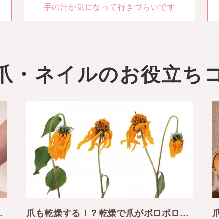
手の汗が気になって行きづらいです
爪・ネイルの
お役立ち
手洗いに違いが！？
爪も乾燥する！？乾燥で爪がボロボロに…