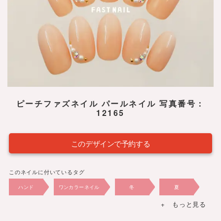
ピーチファズネイル パールネイル 写真番号：
12165
このデザインで予約する
このネイルに付いているタグ
ハンド
ワンカラーネイル
冬
夏
+ もっと見る
春
秋
2024年
8,030円