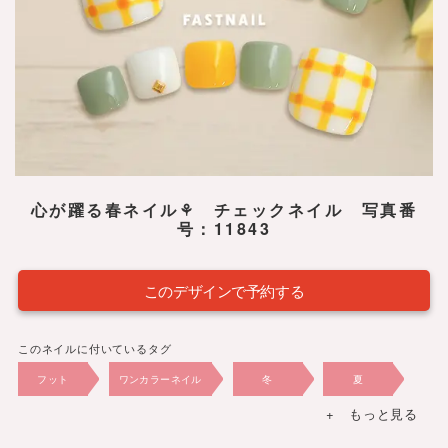
心が躍る春ネイル⚘ チェックネイル 写真番
号：11843
このデザインで予約する
このネイルに付いているタグ
フット
ワンカラーネイル
冬
夏
+ もっと見る
春
秋
2023年
10,230円