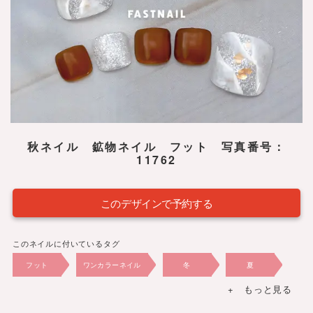
秋ネイル 鉱物ネイル フット 写真番号：
11762
このデザインで予約する
このネイルに付いているタグ
フット
ワンカラーネイル
冬
夏
+ もっと見る
春
秋
2022年
10,230円