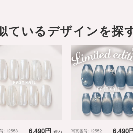
似ているデザインを探
6,490円
6,490
: 12558
写真番号: 12552
(税込)