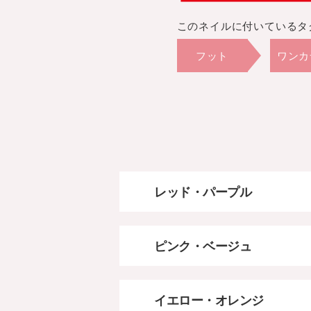
このネイルに付いているタ
フット
ワンカ
10,230円
マグネ
レッド・パープル
ピンク・ベージュ
イエロー・オレンジ