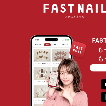
FAS
も
も