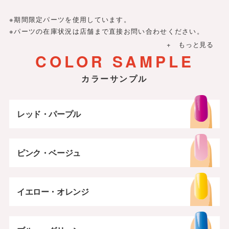
2025年
8,030円
シースルー
ドット
※期間限定パーツを使用しています。
※パーツの在庫状況は店舗まで直接お問い合わせください。
リボン
冬
夏
春
+ もっと見る
COLOR SAMPLE
秋
ピンク・ベージュ
ホワイト・ブラック
カラーサンプル
レッド・パープル
ピンク・ベージュ
イエロー・オレンジ