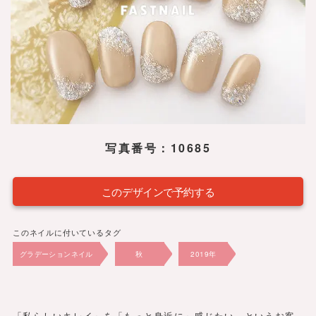
写真番号：10685
このデザインで予約する
このネイルに付いているタグ
グラデーションネイル
秋
2019年
5,940円
ピンク・ベージュ
「私らしいキレイ」を「もっと身近に」感じたい。というお客