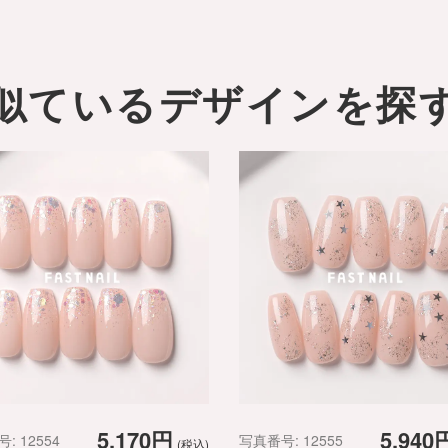
似ているデザインを探
5,170円
5,940
: 12554
写真番号: 12555
(税込)