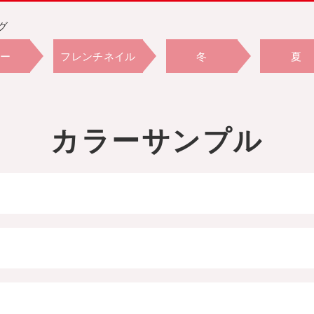
グ
ー
フレンチネイル
冬
夏
5年
5,940円
冬
夏
カラーサンプル
・ベージュ
ホワイト・ブラック