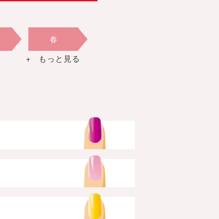
春
+ もっと見る
春