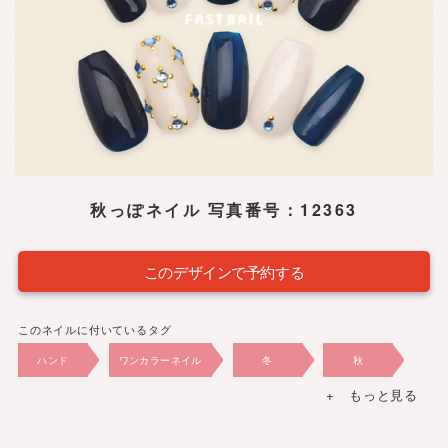
秋っぽネイル 写真番号：12363
このデザインで予約する
このネイルに付いているタグ
ハンド
ワンカラーネイル
冬
秋
+ もっと見る
2024年
8,030円
冬
秋
ゴールド
ホワイト・ブラック