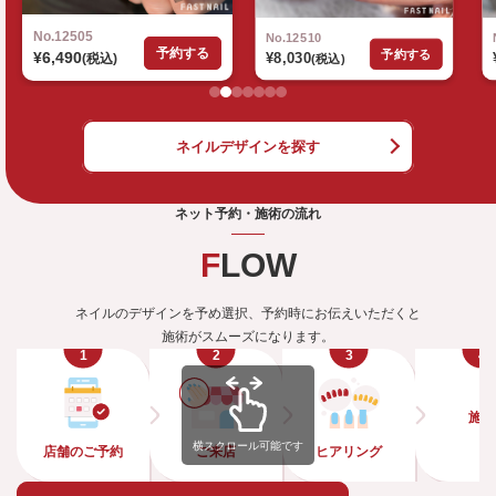
No.12510
No.12499
予約する
予約する
¥8,030
(税込)
¥4,620
(税込)
ネイルデザインを探す
ネット予約・施術の流れ
FLOW
ネイルのデザインを予め選択、予約時にお伝えいただくと
施術がスムーズになります。
STEP
STEP
STEP
STEP
施術
横スクロール可能です
店舗のご予約
ご来店
ヒアリング