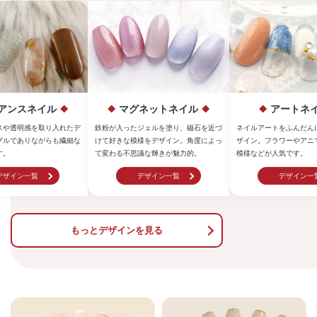
ネットネイル
アートネイル
ミラーネ
ジェルを塗り、磁石を近づ
ネイルアートをふんだんに取り入れたデ
鏡のような輝きを持つ特
様をデザイン。角度によっ
ザイン。フラワーやアニマル、抽象的な
ッシュを使用したデザイ
議な輝きが魅力的。
模様などが人気です。
しさが特徴です。
デザイン一覧
デザイン一覧
デザイン一
もっとデザインを見る