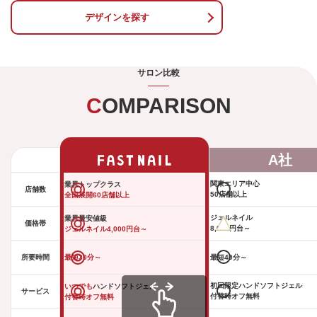
デザインを探す
サロン比較
COMPARISON
A社
関東エリア中心
業界トップクラス
店舗数
50店舗以上
全国展開60店舗以上
ジェルネイル
業界最安値級
価格帯
8,000円台～
ジェルネイル4,000円台～
所要時間
最短30分～
最短40分～
初回限定ハンドソフトジェル
いつでも
ハンドソフトジェル
サービス
付替時オフ無料
付替時オフ無料