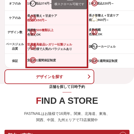
オフのみ
1本／税込374円～
1本／税込220円～
横スクロール可能です
長さ形整え＋甘皮ケア
長さ形整え＋甘皮ケア
ケアのみ
税込3,960円～
税込1,650円～
多数掲載
掲載数
500種類以上
デザイン数
色替えOK
色替えOK
ベースジェル
世界最高級品レガリー社製ジェル
国内メーカージェル
品質
プロ仕様で人気のパラジェルあり
安心の1週間保証制度
保証
安心の1週間保証制度
デザインを探す
店舗を探して日時予約
FIND A STORE
FASTNAILはお陰様で16周年。関東、北海道、東海、
関西、中国、九州エリアで73店展開中